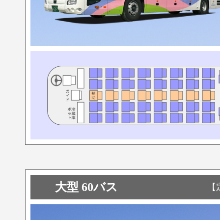
大型 60バス
【